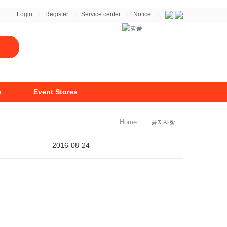
자세히보기 >
Login
Register
Service center
Notice
|
|
|
|
s
Event Stores
Home
공지사항
2016-08-24