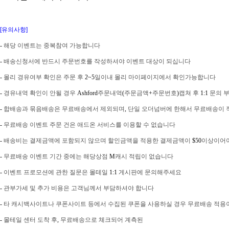
[유의사항]
-
해당
이벤트는
중복참여
가능합니다
-
배송신청서에
반드시
주문번호를
작성하셔야
이벤트
대상이
되십니다
-
몰리
경유여부
확인은
주문
후
2~5
일이내
몰리
마이페이지에서
확인가능합니다
-
경유내역
확인이
안될
경우
Ashford
주문내역
(
주문금액
+
주문번호
)
캡쳐
후
1:1
문의
-
합배송과
묶음배송은
무료배송에서
제외되며
,
단일
오더넘버에
한해서
무료배송이
-
무료배송
이벤트
주문
건은
애드온
서비스를
이용할
수
없습니다
-
배송비는
결제금액에
포함되지
않으며
할인금액을
적용한
결제금액이
$50
이상이어
-
무료배송
이벤트
기간
중에는
해당상점
M
캐시
적립이
없습니다
-
이벤트
프로모션에
관한
질문은
몰테일
1:1
게시판에
문의해주세요
-
관부가세
및
추가
비용은
고객님께서
부담하셔야
합니다
-
타
캐시백사이트나
쿠폰사이트
등에서
수집된
쿠폰을
사용하실
경우
무료배송
적용
-
몰테일
센터
도착
후
,
무료배송으로
체크되어
계측된