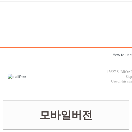
How to use
15627 S, BROAD
Cop
Use of this sit
모바일버전