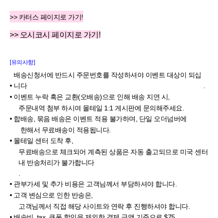
>> 카터스 페이지로 가기!
>> 오시코시 페이지로 가기!
[유의사항]
배송신청서에 반드시 주문번호를 작성하셔야 이벤트 대상이 되십
•
니다
.
•
이벤트 누락 혹은 교환
(
오배송
)
으로 인해 배송 지연 시
,
주문내역 첨부 하시여
몰테일
1:1
게시판에 문의해주세요
.
•
합배송
,
묶음 배송은 이벤트 적용 불가하며
,
단일
오더넘버에
한해서 무료배송이 적용됩니다
.
•
몰테일
센터 도착 후
,
무료배송으로 체크되어 계측된 상품은 자동 출고되므로 미국 센터
내 반송처리가 불가합니다
.
•
관부가세
및 추가 비용은 고객님께서 부담하셔야 합니다
.
•
고객 변심으로 인한 반송은
,
고객님께서 직접 해당 사이트와 연락 후 진행하셔야 합니다
.
•
배송비
, tax,
쿠폰 할인을
제외한
결제 금액 기준으로
$75