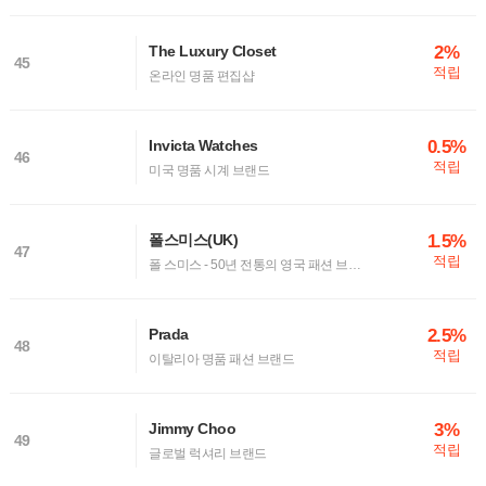
2%
The Luxury Closet
45
적립
온라인 명품 편집샵
0.5%
Invicta Watches
46
적립
미국 명품 시계 브랜드
1.5%
폴스미스(UK)
47
적립
폴 스미스 - 50년 전통의 영국 패션 브랜드
2.5%
Prada
48
적립
이탈리아 명품 패션 브랜드
3%
Jimmy Choo
49
적립
글로벌 럭셔리 브랜드