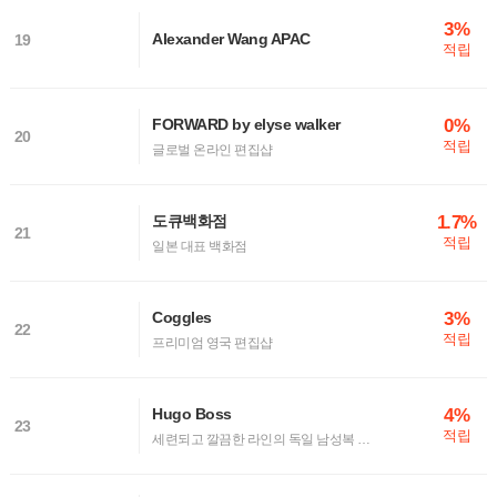
3%
Alexander Wang APAC
19
적립
0%
FORWARD by elyse walker
20
적립
글로벌 온라인 편집샵
1.7%
도큐백화점
21
적립
일본 대표 백화점
3%
Coggles
22
적립
프리미엄 영국 편집샵
4%
Hugo Boss
23
적립
세련되고 깔끔한 라인의 독일 남성복 브랜드, 휴고보스(Hugo Boss)