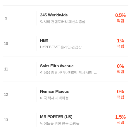
0.5%
24S Worldwide
9
적립
럭셔리 컨템포러리 패션의중심
1%
HBX
10
적립
HYPEBEAST 온라인 편집샵
0%
Saks Fifth Avenue
11
적립
여성용 의류, 구두, 핸드백, 액세서리, 화장품 등 패션 쇼핑몰
0%
Neiman Marcus
12
적립
미국 럭셔리 백화점
1.5%
MR PORTER (US)
13
적립
남성들을 위한 전문 쇼핑몰