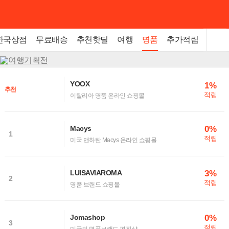
한국상점
무료배송
추천핫딜
여행
명품
추가적립
YOOX
1%
추천
적립
이탈리아 명품 온라인 쇼핑몰
0%
Macys
1
적립
미국 맨하탄 Macys 온라인 쇼핑몰
3%
LUISAVIAROMA
2
적립
명품 브랜드 쇼핑몰
0%
Jomashop
3
적립