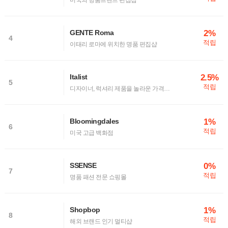
미국의 명품브랜드 편집샵
2%
GENTE Roma
4
적립
이태리 로마에 위치한 명품 편집샵
2.5%
Italist
5
적립
디자이너, 럭셔리 제품을 놀라운 가격으로, 이탈리스트
1%
Bloomingdales
6
적립
미국 고급 백화점
0%
SSENSE
7
적립
명품 패션 전문 쇼핑몰
1%
Shopbop
8
적립
해외 브랜드 인기 멀티샵