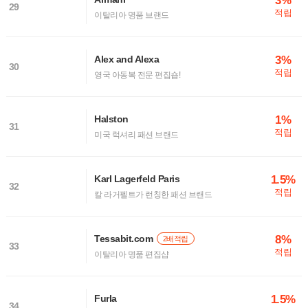
3%
29
적립
이탈리아 명품 브랜드
3%
Alex and Alexa
30
적립
영국 아동복 전문 편집숍!
1%
Halston
31
적립
미국 럭셔리 패션 브랜드
1.5%
Karl Lagerfeld Paris
32
적립
칼 라거펠트가 런칭한 패션 브랜드
8%
Tessabit.com
2배적립
33
적립
이탈리아 명품 편집샵
1.5%
Furla
34