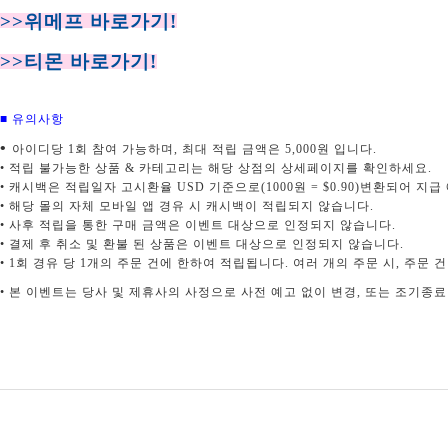
>>위메프
바로가기!
>>티몬 바로가기!
■ 유의사항
•
아이디당
1
회 참여 가능하며
,
최대 적립 금액은
5,000
원 입니다
.
•
적립 불가능한 상품
&
카테고리는 해당 상점의 상세페이지를 확인하세요
.
•
캐시백은
적립일자 고시환율
USD
기준으로
(1000
원
= $0.90)
변환되어 지급
•
해당
몰의 자체
모바일
앱
경유 시
캐시백이
적립되지 않습니다
.
•
사후
적립을 통한 구매 금액은 이벤트 대상으로 인정되지 않습니다
.
•
결제
후 취소 및 환불 된 상품은 이벤트 대상으로 인정되지 않습니다
.
•
1
회 경유 당
1
개의
주문 건에
한하여 적립됩니다
.
여러 개의
주문 시
,
주문 
•
본
이벤트는 당사 및 제휴사의 사정으로 사전 예고 없이 변경
,
또는 조기종료