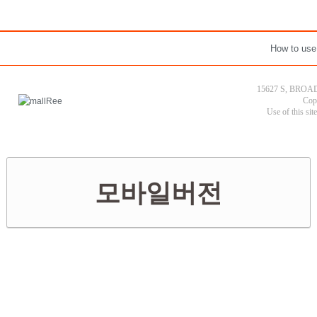
How to use
15627 S, BROAD
Cop
Use of this sit
모바일버전