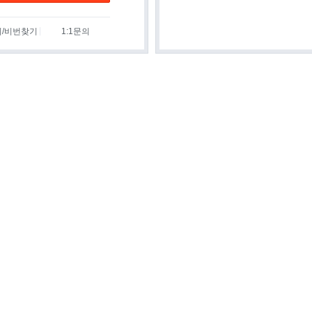
디/비번찾기
1:1문의