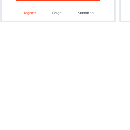
Register
Forgot
Submit an
ID/Password?
Inquiry