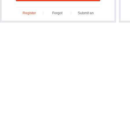
Register
Forgot
Submit an
ID/Password?
Inquiry