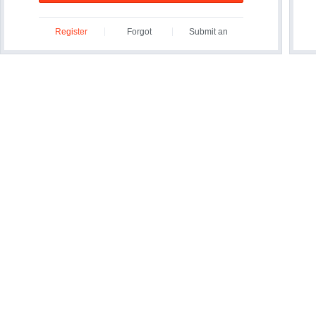
Register
Forgot
Submit an
ID/Password?
Inquiry