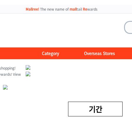
Mallree!
The new name of
mall
tail
Re
wards
Category
Overseas Stores
기간