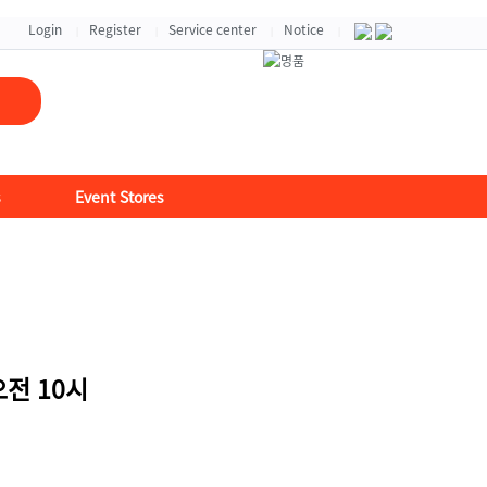
자세히보기 >
Login
Register
Service center
Notice
|
|
|
|
s
Event Stores
오전 10시