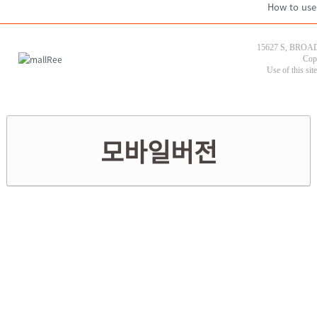
How to use
15627 S, BROAD
Cop
Use of this sit
모바일버전