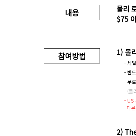
몰리 로
내용
$75 
1) 
참여방법
- 세
- 반
- 무
(몰
- U
다른 
2) T