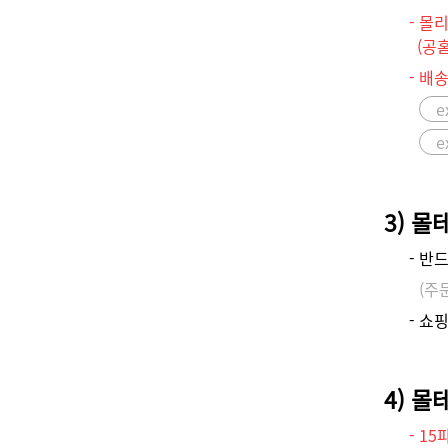
- 몰
(공홈
- 배
e
e
3) 
- 반
(주
- 쇼
4) 몰
- 1