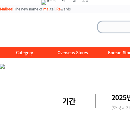
Mallree!
The new name of
mall
tail
Re
wards
Category
Overseas Stores
Korean Sto
2025
기간
(한국시간