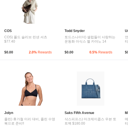
COS
Todd Snyder
U
COS) 폴드 슬리브 린넨 셔츠
토드스나이더) 셀럽들이 사랑하는
언
$77.40
운동화 아식스 젤 카야노 14
티
$0.00
2.0%
Rewards
$0.00
0.5%
Rewards
$
Jolyn
Saks Fifth Avenue
M
졸린) 휴가철 미리 대비, 졸린 수영
삭스피프스) 마크제이콥스 우븐 토
메
복으로 준비!!
트백 $180.00
티