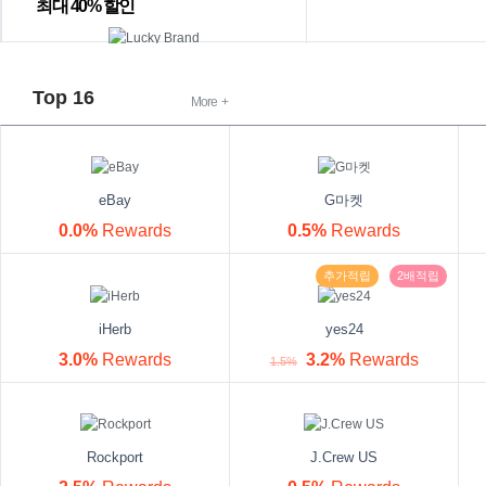
최대 40% 할인
2.0%
Rew
2.0%
Rewards
최대 50% 할인
Top 16
최대 60% 할인
More +
0.5%
Rew
5.0%
Rewards
2만원 이상 시 무료 배송
eBay
G마켓
0.0%
Rewards
0.5%
Rewards
3.5%
Rewards
추가적립
2배적립
iHerb
yes24
3.0%
Rewards
3.2%
Rewards
1.5%
Rockport
J.Crew US