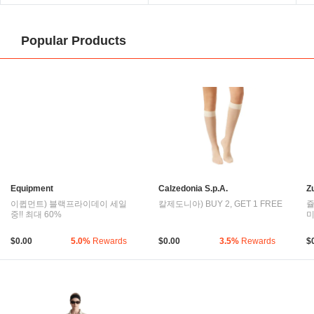
Popular Products
Equipment
Calzedonia S.p.A.
Zu
이큅먼트) 블랙프라이데이 세일
칼제도니아) BUY 2, GET 1 FREE
쥴
중!! 최대 60%
미
$0.00
5.0%
Rewards
$0.00
3.5%
Rewards
$