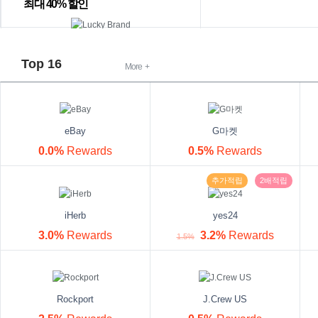
최대 40% 할인
2.0%
Rew
2.0%
Rewards
최대 50% 할인
Top 16
최대 60% 할인
More +
0.5%
Rew
5.0%
Rewards
2만원 이상 시 무료 배송
eBay
G마켓
0.0%
Rewards
0.5%
Rewards
3.5%
Rewards
추가적립
2배적립
iHerb
yes24
3.0%
Rewards
3.2%
Rewards
1.5%
Rockport
J.Crew US